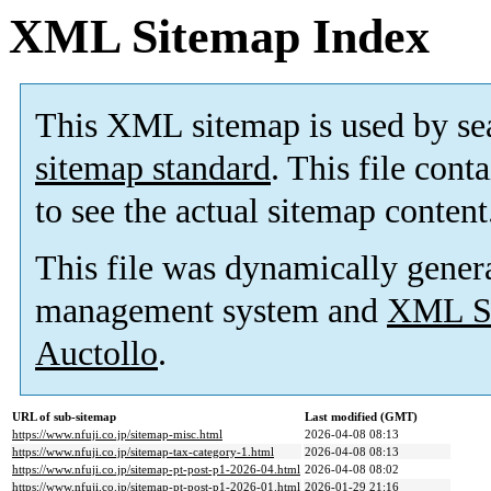
XML Sitemap Index
This XML sitemap is used by se
sitemap standard
. This file cont
to see the actual sitemap content
This file was dynamically gener
management system and
XML Si
Auctollo
.
URL of sub-sitemap
Last modified (GMT)
https://www.nfuji.co.jp/sitemap-misc.html
2026-04-08 08:13
https://www.nfuji.co.jp/sitemap-tax-category-1.html
2026-04-08 08:13
https://www.nfuji.co.jp/sitemap-pt-post-p1-2026-04.html
2026-04-08 08:02
https://www.nfuji.co.jp/sitemap-pt-post-p1-2026-01.html
2026-01-29 21:16