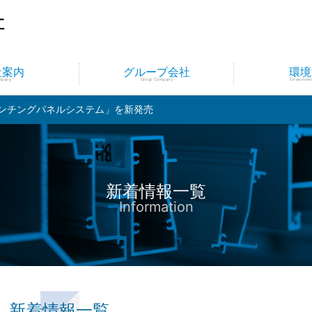
社案内
グループ会社
環境
mpany
Group Company
Environment
ンチングパネルシステム」を新発売
新着情報一覧
Information
新着情報一覧